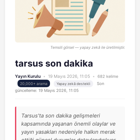
Temsili görsel — yapay zekâ ile üretilmiştir.
tarsus son dakika
Yayın Kurulu
•
19 Mayıs 2026, 11:05
•
682 kelime
20,000+ arama
Son
Yapay zekâ destekli
güncelleme:
19 Mayıs 2026, 11:05
Tarsus'ta son dakika gelişmeleri
kapsamında yaşanan önemli olaylar ve
yayın yasakları nedeniyle halkın merak