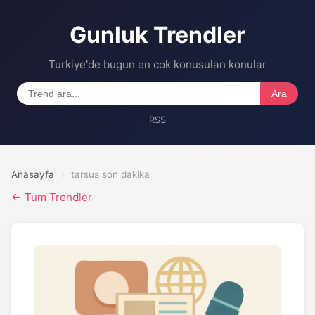
Gunluk Trendler
Turkiye'de bugun en cok konusulan konular
Ara
RSS
Anasayfa
›
tarsus son dakika
← Tum Trendler