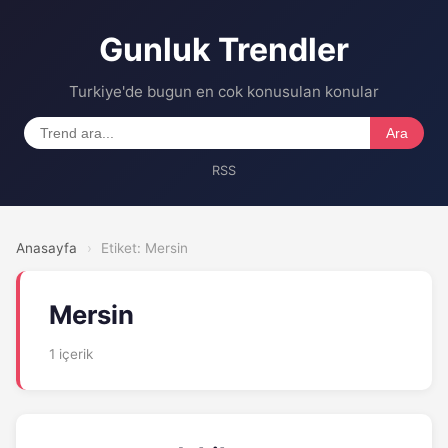
Gunluk Trendler
Turkiye'de bugun en cok konusulan konular
Ara
RSS
Anasayfa
›
Etiket: Mersin
Mersin
1 içerik