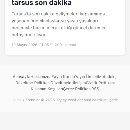
tarsus son dakika
Tarsus'ta son dakika gelişmeleri kapsamında
yaşanan önemli olaylar ve yayın yasakları
nedeniyle halkın merak ettiği güncel durumlar
detaylandırılıyor.
19 Mayıs 2026, 11:05
20,000+ arama
Anasayfa
Hakkımızda
Yayın Kurulu
Yayın İlkeleri
Metodoloji
Düzeltme Politikası
Düzeltmeler
İletişim
Gizlilik Politikası
Kullanım Koşulları
Çerez Politikası
RSS
Gunluk Trendler © 2026
Yapay zekâ destekli editöryel içerik