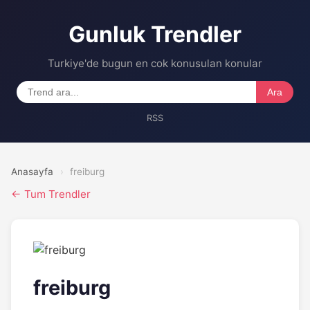
Gunluk Trendler
Turkiye'de bugun en cok konusulan konular
Ara
RSS
Anasayfa
›
freiburg
← Tum Trendler
freiburg