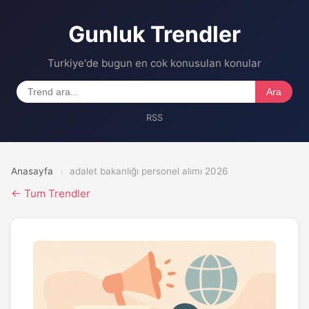
Gunluk Trendler
Turkiye'de bugun en cok konusulan konular
Ara
RSS
Anasayfa
›
adalet bakanlığı personel alımı 2026
← Tum Trendler