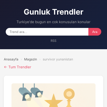
Gunluk Trendler
Turkiye'de bugun en cok konusulan konular
Ara
RSS
Anasayfa
›
Magazin
›
survivor yunanistan
← Tum Trendler