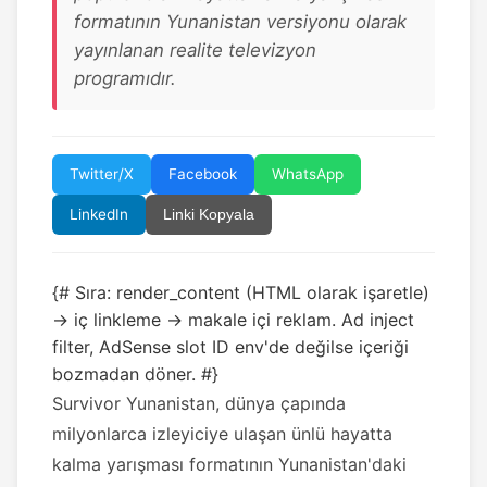
formatının Yunanistan versiyonu olarak
yayınlanan realite televizyon
programıdır.
Twitter/X
Facebook
WhatsApp
LinkedIn
Linki Kopyala
{# Sıra: render_content (HTML olarak işaretle)
→ iç linkleme → makale içi reklam. Ad inject
filter, AdSense slot ID env'de değilse içeriği
bozmadan döner. #}
Survivor Yunanistan, dünya çapında
milyonlarca izleyiciye ulaşan ünlü hayatta
kalma yarışması formatının Yunanistan'daki