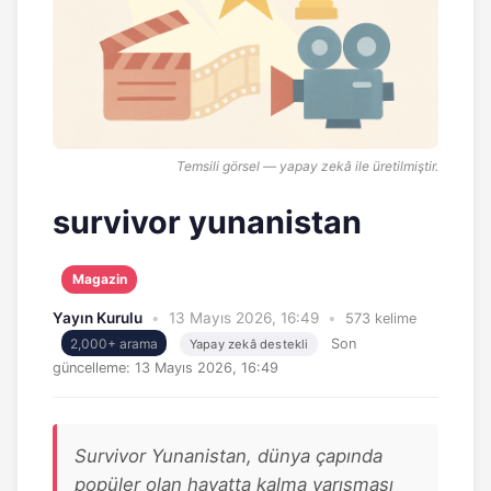
Temsili görsel — yapay zekâ ile üretilmiştir.
survivor yunanistan
Magazin
Yayın Kurulu
•
13 Mayıs 2026, 16:49
•
573 kelime
2,000+ arama
Son
Yapay zekâ destekli
güncelleme:
13 Mayıs 2026, 16:49
Survivor Yunanistan, dünya çapında
popüler olan hayatta kalma yarışması