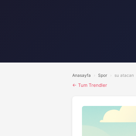
Anasayfa
›
Spor
›
su atacan
← Tum Trendler