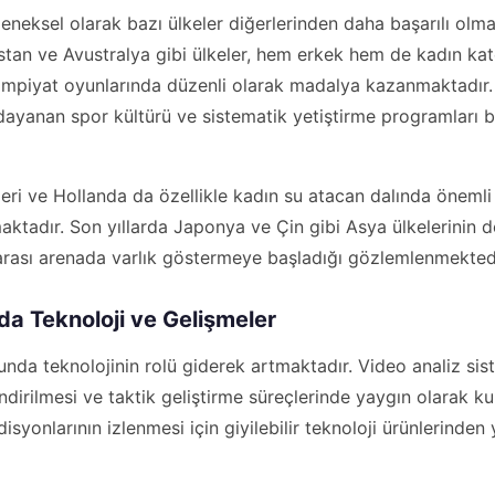
neksel olarak bazı ülkeler diğerlerinden daha başarılı olma
nistan ve Avustralya gibi ülkeler, hem erkek hem de kadın ka
mpiyat oyunlarında düzenli olarak madalya kazanmaktadır. B
 dayanan spor kültürü ve sistematik yetiştirme programları
leri ve Hollanda da özellikle kadın su atacan dalında önemli
maktadır. Son yıllarda Japonya ve Çin gibi Asya ülkelerinin 
arası arenada varlık göstermeye başladığı gözlemlenmektedi
a Teknoloji ve Gelişmeler
da teknolojinin rolü giderek artmaktadır. Video analiz sis
irilmesi ve taktik geliştirme süreçlerinde yaygın olarak kul
isyonlarının izlenmesi için giyilebilir teknoloji ürünlerinden 