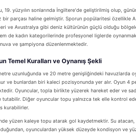
 19. yüzyılın sonlarında İngiltere'de geliştirilmiş olup, gü
bir parçası haline gelmiştir. Sporun popülaritesi özellikle A
leri ve Avustralya gibi deniz kültürünün güçlü olduğu bölgel
em de kadın kategorilerinde profesyonel liglerde oynanmakt
rnuva ve şampiyona düzenlenmektedir.
n Temel Kuralları ve Oynanış Şekli
metre uzunluğunda ve 20 metre genişliğindeki havuzlarda o
r ve bunlardan biri kaleci pozisyonunda yer alır. Oyun 4 pe
tedir. Oyuncular, topla birlikte yüzerek hareket eder ve sa
e tutabilir. Diğer oyuncular topu yalnızca tek elle kontrol ede
 kurabilirler.
de yüzen kaleye topu atarak gol kaydetmektir. Su atacan, s
 olduğundan, oyunculardan yüksek düzeyde kondisyon ve y