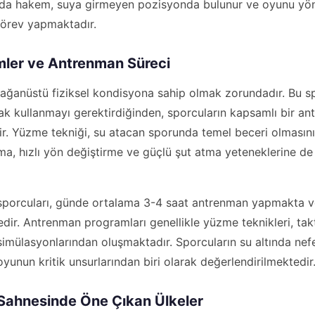
da hakem, suya girmeyen pozisyonda bulunur ve oyunu yöne
örev yapmaktadır.
imler ve Antrenman Süreci
lağanüstü fiziksel kondisyona sahip olmak zorundadır. Bu s
arak kullanmayı gerektirdiğinden, sporcuların kapsamlı bir 
r. Yüzme tekniği, su atacan sporunda temel beceri olmasının
a, hızlı yön değiştirme ve güçlü şut atma yeteneklerine de
sporcuları, günde ortalama 3-4 saat antrenman yapmakta ve
dir. Antrenman programları genellikle yüzme teknikleri, takt
imülasyonlarından oluşmaktadır. Sporcuların su altında nefe
oyunun kritik unsurlarından biri olarak değerlendirilmektedir
Sahnesinde Öne Çıkan Ülkeler