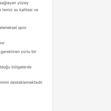
 sağlayan yüzey
a temiz su kalitesi ve
geleneksel spor
nır
gerektiren zorlu bir
olduğu bölgelerde
şimini desteklemektedir