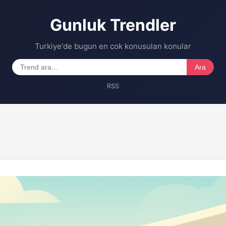
Gunluk Trendler
Turkiye'de bugun en cok konusulan konular
Ara
RSS