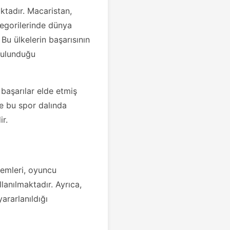
ktadır. Macaristan,
tegorilerinde dünya
u ülkelerin başarısının
 bulunduğu
 başarılar elde etmiş
de bu spor dalında
r.
temleri, oyuncu
lanılmaktadır. Ayrıca,
yararlanıldığı