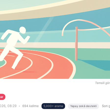
Temsili gör
or
026, 08:29
•
694 kelime
5,000+ arama
Son 
Yapay zekâ destekli