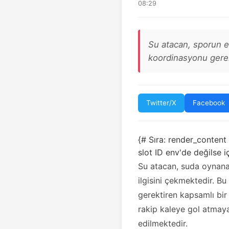
08:29
Su atacan, sporun en
koordinasyonu gerekt
Twitter/X
Facebook
{# Sıra: render_content
slot ID env'de değilse 
Su atacan, suda oynanan
ilgisini çekmektedir. Bu
gerektiren kapsamlı bir 
rakip kaleye gol atmaya
edilmektedir.