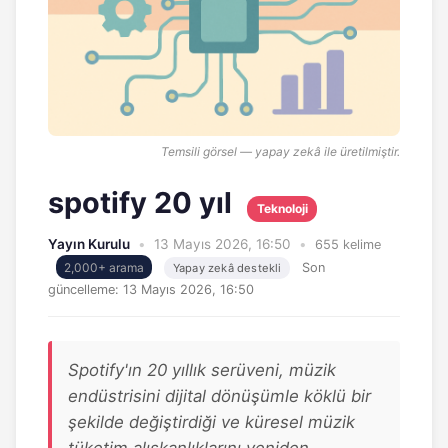
Temsili görsel — yapay zekâ ile üretilmiştir.
spotify 20 yıl
Teknoloji
Yayın Kurulu
•
13 Mayıs 2026, 16:50
•
655 kelime
2,000+ arama
Son
Yapay zekâ destekli
güncelleme:
13 Mayıs 2026, 16:50
Spotify'ın 20 yıllık serüveni, müzik
endüstrisini dijital dönüşümle köklü bir
şekilde değiştirdiği ve küresel müzik