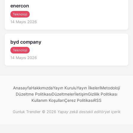
enercon
Teknoloji
14 Mayıs 2026
byd company
Teknoloji
14 Mayıs 2026
Anasayfa
Hakkımızda
Yayın Kurulu
Yayın İlkeleri
Metodoloji
Düzeltme Politikası
Düzeltmeler
İletişim
Gizlilik Politikası
Kullanım Koşulları
Çerez Politikası
RSS
Gunluk Trendler © 2026
Yapay zekâ destekli editöryel içerik