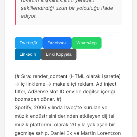
tüketim alışkanlıklarını yeniden
şekillendirdiği uzun bir yolculuğu ifade
ediyor.
Twitter/X
Facebook
WhatsApp
LinkedIn
Linki Kopyala
{# Sıra: render_content (HTML olarak işaretle)
→ iç linkleme → makale içi reklam. Ad inject
filter, AdSense slot ID env'de değilse içeriği
bozmadan döner. #}
Spotify, 2006 yılında İsveç'te kurulan ve
müzik endüstrisini derinden etkileyen dijital
müzik platformu olarak 20 yıla yaklaşan bir
geçmişe sahip. Daniel Ek ve Martin Lorentzon