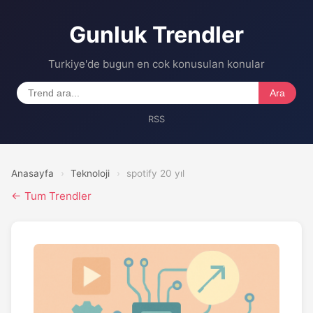
Gunluk Trendler
Turkiye'de bugun en cok konusulan konular
Ara
RSS
Anasayfa
›
Teknoloji
›
spotify 20 yıl
← Tum Trendler