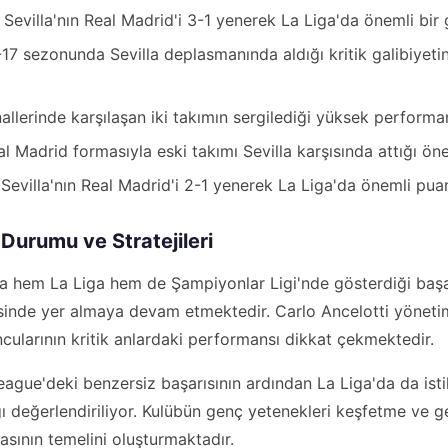
villa'nın Real Madrid'i 3-1 yenerek La Liga'da önemli bir 
17 sezonunda Sevilla deplasmanında aldığı kritik galibiyet
llerinde karşılaşan iki takımın sergilediği yüksek performa
 Madrid formasıyla eski takımı Sevilla karşısında attığı öne
evilla'nın Real Madrid'i 2-1 yenerek La Liga'da önemli pua
Durumu ve Stratejileri
da hem La Liga hem de Şampiyonlar Ligi'nde gösterdiği başa
sinde yer almaya devam etmektedir. Carlo Ancelotti yönetim
ncularının kritik anlardaki performansı dikkat çekmektedir.
eague'deki benzersiz başarısının ardından La Liga'da da isti
 değerlendiriliyor. Kulübün genç yetenekleri keşfetme ve g
kasının temelini oluşturmaktadır.