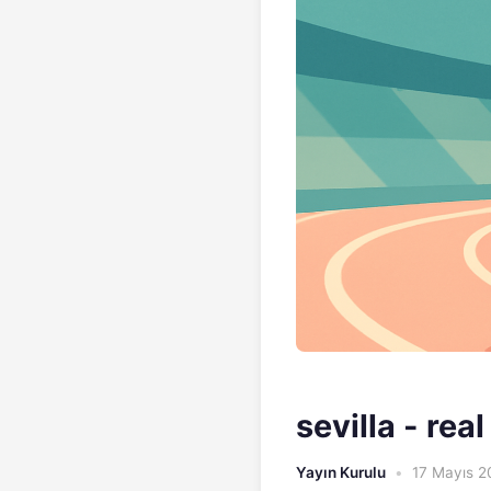
sevilla - rea
Yayın Kurulu
•
17 Mayıs 2