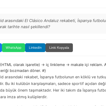
id arasındaki El Clásico Andaluz rekabeti, İspanya futbol
arak tarihte nasıl şekillendi?
WhatsApp
LinkedIn
Linki Kopyala
 (HTML olarak işaretle) → iç linkleme → makale içi reklam. A
içeriği bozmadan döner. #}
id arasındaki rekabet, İspanya futbolunun en köklü ve tutkul
ir. Bu iki kulübün karşılaşmaları, sadece sportif açıdan deği
 da büyük önem taşımaktadır. Her iki takım da İspanya futbol
lara imza atmış kulüplerdir.