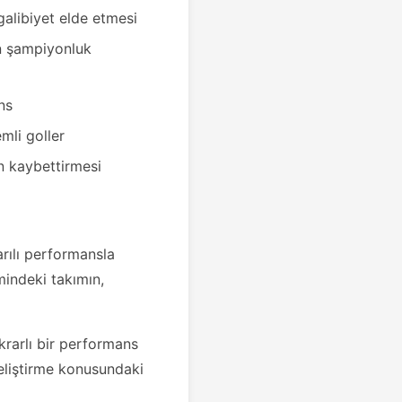
galibiyet elde etmesi
in şampiyonluk
ns
mli goller
n kaybettirmesi
rılı performansla
indeki takımın,
krarlı bir performans
eliştirme konusundaki