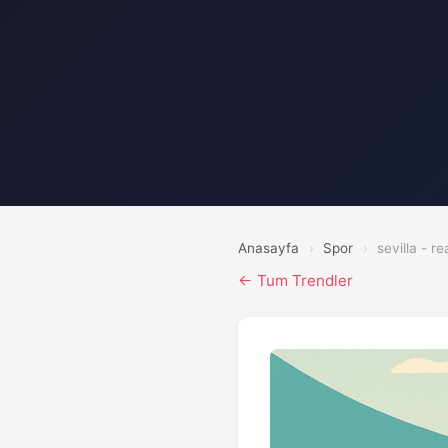
Anasayfa
›
Spor
›
sevilla - r
← Tum Trendler