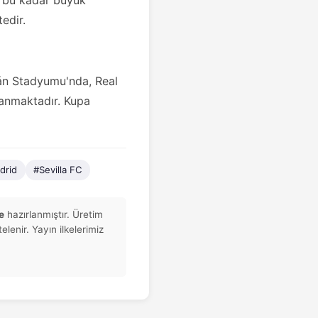
e bu kadar büyük
edir.
án Stadyumu'nda, Real
nanmaktadır. Kupa
drid
#Sevilla FC
e
hazırlanmıştır. Üretim
elenir. Yayın ilkelerimiz