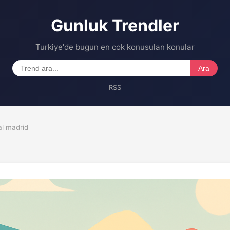
Gunluk Trendler
Turkiye'de bugun en cok konusulan konular
Ara
RSS
eal madrid