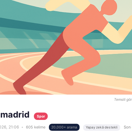
Temsili gör
l madrid
Spor
026, 21:06
•
605 kelime
20,000+ arama
Son 
Yapay zekâ destekli