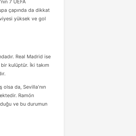
a'nın 7 UEFA
upa çapında da dikkat
eviyesi yüksek ve gol
ndadır. Real Madrid ise
bir kulüptür. İki takım
ır.
 olsa da, Sevilla'nın
mektedir. Ramón
lduğu ve bu durumun