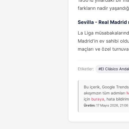
1930'lu yıllardaki bir 
farkların nadir yaşandı
Sevilla - Real Madrid
La Liga müsabakalarınd
Madrid'in ev sahibi ol
maçları ve özel turnuval
Etiketler:
#El Clásico Anda
Bu içerik, Google Trends
akışımızın tüm adımları
M
için
buraya
, hata bildirim
Üretim:
17 Mayıs 2026, 21:06