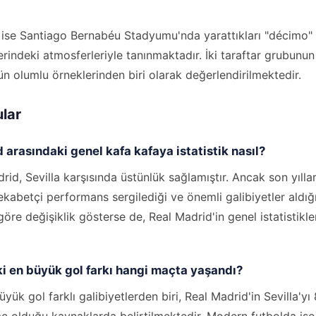
ı ise Santiago Bernabéu Stadyumu'nda yarattıkları "décimo"
rindeki atmosferleriyle tanınmaktadır. İki taraftar grubunun k
ün olumlu örneklerinden biri olarak değerlendirilmektedir.
ular
 arasındaki genel kafa kafaya istatistik nasıl?
rid, Sevilla karşısında üstünlük sağlamıştır. Ancak son yıllar
kabetçi performans sergilediği ve önemli galibiyetler aldı
öre değişiklik gösterse de, Real Madrid'in genel istatistik
ki en büyük gol farkı hangi maçta yaşandı?
yük gol farklı galibiyetlerden biri, Real Madrid'in Sevilla'yı