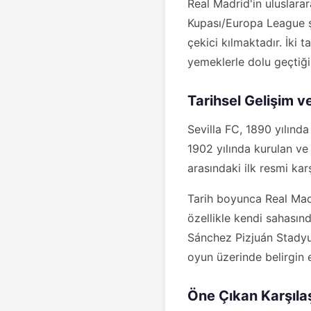
Real Madrid'in uluslara
Kupası/Europa League ş
çekici kılmaktadır. İki 
yemeklerle dolu geçtiği 
Tarihsel Gelişim 
Sevilla FC, 1890 yılınd
1902 yılında kurulan ve 
arasındaki ilk resmi kar
Tarih boyunca Real Madri
özellikle kendi sahasın
Sánchez Pizjuán Stady
oyun üzerinde belirgin 
Öne Çıkan Karşıla