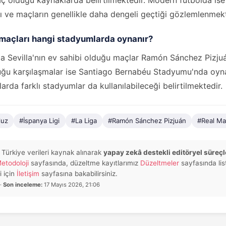
maç olduğu kaynaklarda belirtilmektedir. Modern futbolda is
ğı ve maçların genellikle daha dengeli geçtiği gözlemlenmekt
 maçları hangi stadyumlarda oynanır?
a Sevilla'nın ev sahibi olduğu maçlar Ramón Sánchez Pizju
duğu karşılaşmalar ise Santiago Bernabéu Stadyumu'nda oy
arda farklı stadyumlar da kullanılabileceği belirtilmektedir.
luz
#İspanya Ligi
#La Liga
#Ramón Sánchez Pizjuán
#Real Ma
 Türkiye verileri kaynak alınarak
yapay zekâ destekli editöryel süreçl
etodoloji
sayfasında, düzeltme kayıtlarımız
Düzeltmeler
sayfasında list
i için
İletişim
sayfasına bakabilirsiniz.
 ·
Son inceleme:
17 Mayıs 2026, 21:06