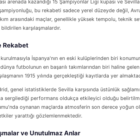
rası arenada kazandığı 15 Şampiyonlar Ligi kupası ve Sevill
ampiyonluğu, bu rekabeti sadece yerel düzeyde değil, Avr
takım arasındaki maçlar, genellikle yüksek tempolu, teknik s
bildirilen karşılaşmalardır.
ve Rekabet
a kurulmasıyla İspanya'nın en eski kulüplerinden biri konumu
dünya futbolunun en başarılı takımlarından biri haline gelen 
şılaşmanın 1915 yılında gerçekleştiği kayıtlarda yer almaktad
d, genel istatistiklerde Sevilla karşısında üstünlük sağlamış
da sergilediği performans oldukça etkileyici olduğu belirtil
umu'nda oynanan maçlarda atmosferin son derece yoğun o
etkiler yarattığı gözlemlenmektedir.
şmalar ve Unutulmaz Anlar