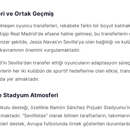
ri ve Ortak Geçmiş
ekleşen oyuncu transferleri, rekabete farklı bir boyut katma
tişip Real Madrid'de efsane haline gelmesi, bu transferlerin 
enzer şekilde, Jesús Navas'ın Sevilla'ya olan bağlılığı ve kul
t kavramının önemini vurgulamaktadır.
d'in Sevilla'dan transfer ettiği oyuncuların adaptasyon süreç
rlerin her iki kulübün de sportif hedeflerine olan etkisi, tr
nda yer almaktadır.
ve Stadyum Atmosferi
 tutkulu desteği, özellikle Ramón Sánchez Pizjuán Stadyumu'
aktadır. "Sevillistas" olarak bilinen taraftarların, takımların
eri destek, Avrupa futbolunda örnek gösterilen durumlarda