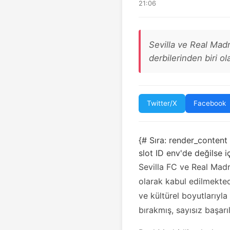
21:06
Sevilla ve Real Madr
derbilerinden biri ol
Twitter/X
Facebook
{# Sıra: render_content
slot ID env'de değilse 
Sevilla FC ve Real Madr
olarak kabul edilmekted
ve kültürel boyutlarıyla
bırakmış, sayısız başarı