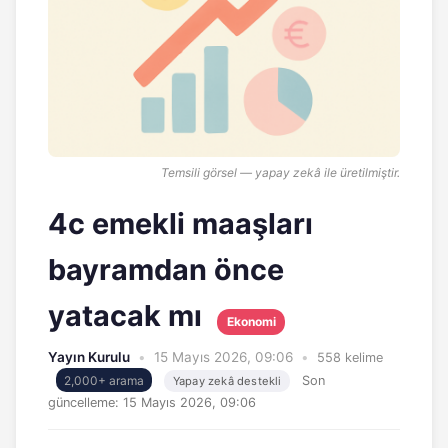
Temsili görsel — yapay zekâ ile üretilmiştir.
4c emekli maaşları
bayramdan önce
yatacak mı
Ekonomi
Yayın Kurulu
•
15 Mayıs 2026, 09:06
•
558 kelime
2,000+ arama
Son
Yapay zekâ destekli
güncelleme:
15 Mayıs 2026, 09:06