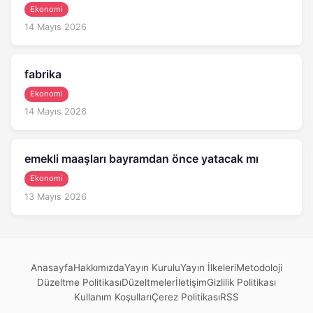
Ekonomi
14 Mayıs 2026
fabrika
Ekonomi
14 Mayıs 2026
emekli maaşları bayramdan önce yatacak mı
Ekonomi
13 Mayıs 2026
Anasayfa
Hakkımızda
Yayın Kurulu
Yayın İlkeleri
Metodoloji
Düzeltme Politikası
Düzeltmeler
İletişim
Gizlilik Politikası
Kullanım Koşulları
Çerez Politikası
RSS