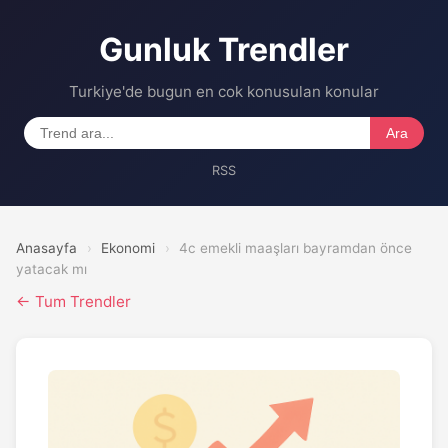
Gunluk Trendler
Turkiye'de bugun en cok konusulan konular
Ara
RSS
Anasayfa
›
Ekonomi
›
4c emekli maaşları bayramdan önce
yatacak mı
← Tum Trendler