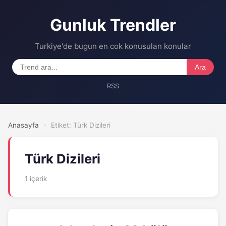
Gunluk Trendler
Turkiye'de bugun en cok konusulan konular
Ara
RSS
Anasayfa
›
Etiket: Türk Dizileri
Türk Dizileri
1 içerik