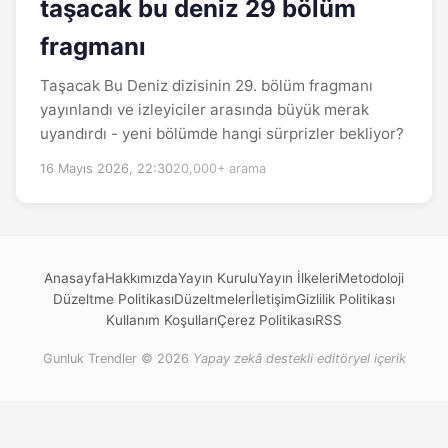
taşacak bu deniz 29 bölüm
fragmanı
Taşacak Bu Deniz dizisinin 29. bölüm fragmanı
yayınlandı ve izleyiciler arasında büyük merak
uyandırdı - yeni bölümde hangi sürprizler bekliyor?
16 Mayıs 2026, 22:30
20,000+ arama
Anasayfa
Hakkımızda
Yayın Kurulu
Yayın İlkeleri
Metodoloji
Düzeltme Politikası
Düzeltmeler
İletişim
Gizlilik Politikası
Kullanım Koşulları
Çerez Politikası
RSS
Gunluk Trendler © 2026
Yapay zekâ destekli editöryel içerik