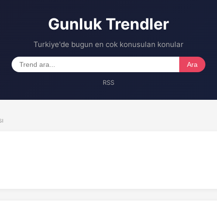
Gunluk Trendler
Turkiye'de bugun en cok konusulan konular
Ara
RSS
sı