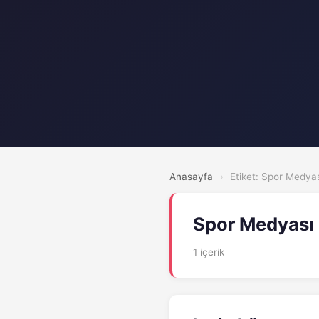
Anasayfa
›
Etiket: Spor Medya
Spor Medyası
1 içerik