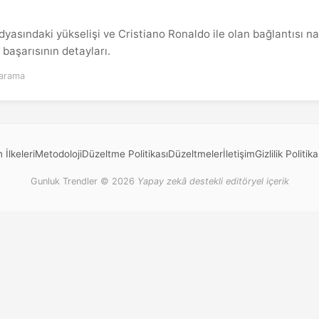
sındaki yükselişi ve Cristiano Ronaldo ile olan bağlantısı nası
başarısının detayları.
arama
 İlkeleri
Metodoloji
Düzeltme Politikası
Düzeltmeler
İletişim
Gizlilik Politika
Gunluk Trendler © 2026
Yapay zekâ destekli editöryel içerik