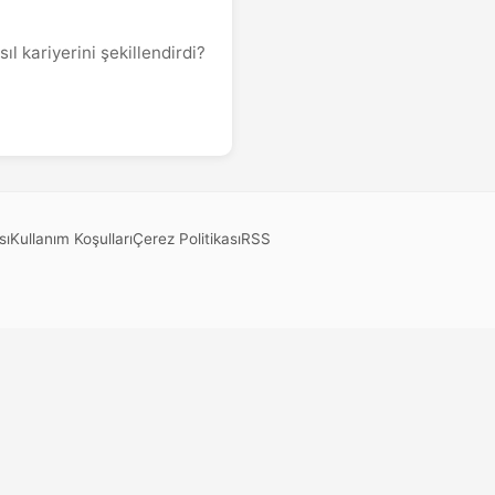
l kariyerini şekillendirdi?
sı
Kullanım Koşulları
Çerez Politikası
RSS