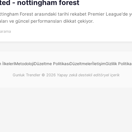
ed - nottingham forest
ingham Forest arasındaki tarihi rekabet Premier League'de ye
ları ve güncel performansları dikkat çekiyor.
 arama
 İlkeleri
Metodoloji
Düzeltme Politikası
Düzeltmeler
İletişim
Gizlilik Politika
Gunluk Trendler © 2026
Yapay zekâ destekli editöryel içerik