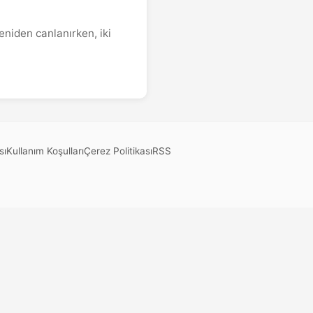
niden canlanırken, iki
sı
Kullanım Koşulları
Çerez Politikası
RSS