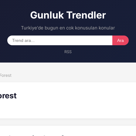
Gunluk Trendler
Turkiye'de bugun en cok konusulan konular
Ara
RSS
Forest
orest