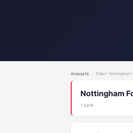
Anasayfa
›
Etiket: Nottingham 
Nottingham F
1 içerik