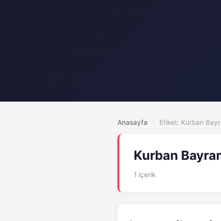
Anasayfa
›
Etiket: Kurban Bay
Kurban Bayra
1 içerik