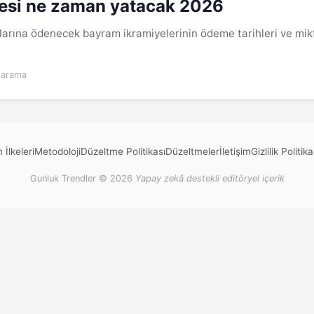
esi ne zaman yatacak 2026
arına ödenecek bayram ikramiyelerinin ödeme tarihleri ve miktar
 arama
 İlkeleri
Metodoloji
Düzeltme Politikası
Düzeltmeler
İletişim
Gizlilik Politika
Gunluk Trendler © 2026
Yapay zekâ destekli editöryel içerik