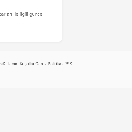
ları ile ilgili güncel
sı
Kullanım Koşulları
Çerez Politikası
RSS