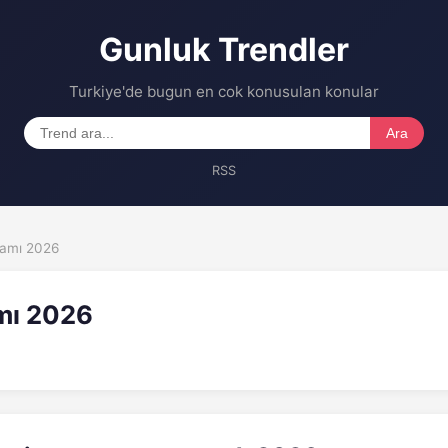
Gunluk Trendler
Turkiye'de bugun en cok konusulan konular
Ara
RSS
ramı 2026
mı 2026