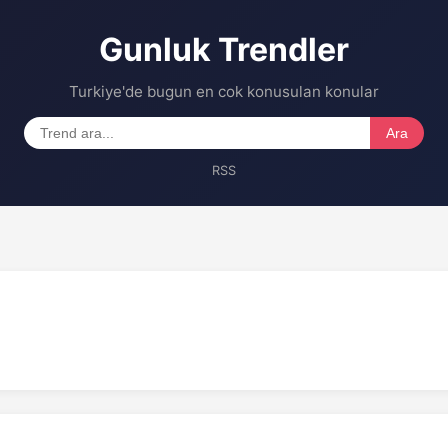
Gunluk Trendler
Turkiye'de bugun en cok konusulan konular
Ara
RSS