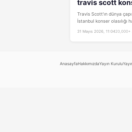
travis scott kon
Travis Scott'ın dünya çapı
İstanbul konser olasılığı 
31 Mayıs 2026, 11:04
20,000+
Anasayfa
Hakkımızda
Yayın Kurulu
Yayın