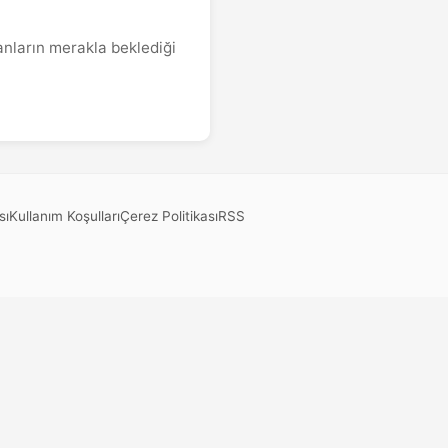
ranların merakla beklediği
sı
Kullanım Koşulları
Çerez Politikası
RSS