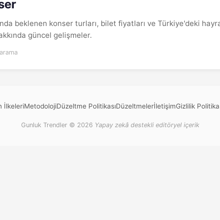
ser
nda beklenen konser turları, bilet fiyatları ve Türkiye'deki hay
hakkında güncel gelişmeler.
 arama
 İlkeleri
Metodoloji
Düzeltme Politikası
Düzeltmeler
İletişim
Gizlilik Politika
Gunluk Trendler © 2026
Yapay zekâ destekli editöryel içerik