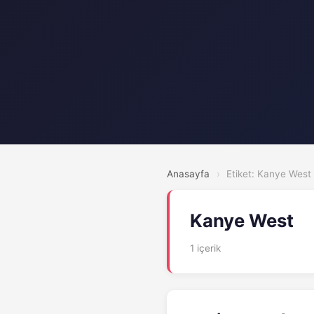
Anasayfa
›
Etiket: Kanye West
Kanye West
1 içerik