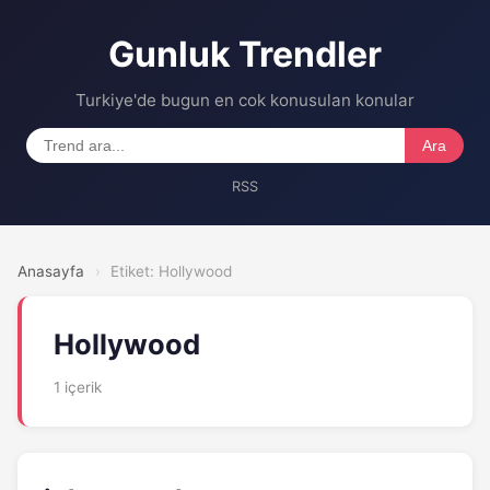
Gunluk Trendler
Turkiye'de bugun en cok konusulan konular
Ara
RSS
Anasayfa
›
Etiket: Hollywood
Hollywood
1 içerik