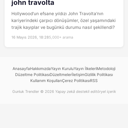
john travolta
Hollywood'un efsane yıldızı John Travolta'nın
kariyerindeki çarpıcı dönüşümler, özel yaşamındaki
trajik kayıplar ve bugünkü durumu nasıl şekillendi?
16 Mayıs 2026, 18:28
5,000+ arama
Anasayfa
Hakkımızda
Yayın Kurulu
Yayın İlkeleri
Metodoloji
Düzeltme Politikası
Düzeltmeler
İletişim
Gizlilik Politikası
Kullanım Koşulları
Çerez Politikası
RSS
Gunluk Trendler © 2026
Yapay zekâ destekli editöryel içerik