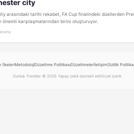
ester city
ty arasındaki tarihi rekabet, FA Cup finalindeki düellerden Pr
n önemli karşılaşmalarından birini oluşturuyor.
 arama
 İlkeleri
Metodoloji
Düzeltme Politikası
Düzeltmeler
İletişim
Gizlilik Politika
Gunluk Trendler © 2026
Yapay zekâ destekli editöryel içerik