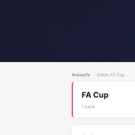
Anasayfa
›
Etiket: FA Cup
FA Cup
1 içerik