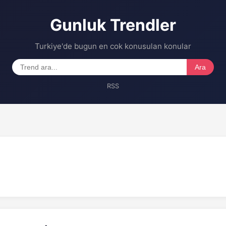
Gunluk Trendler
Turkiye'de bugun en cok konusulan konular
Ara
RSS