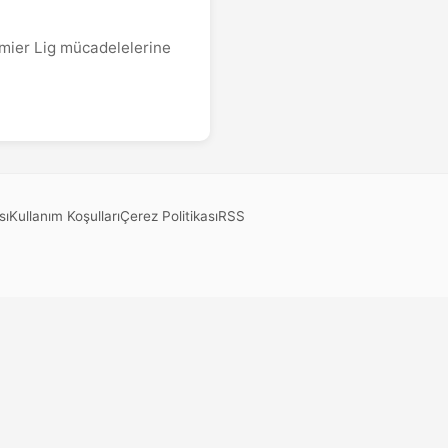
emier Lig mücadelelerine
sı
Kullanım Koşulları
Çerez Politikası
RSS