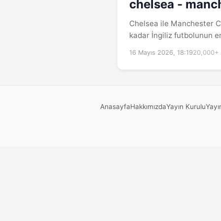
chelsea - manch
Chelsea ile Manchester Ci
kadar İngiliz futbolunun e
16 Mayıs 2026, 18:19
20,000+
Anasayfa
Hakkımızda
Yayın Kurulu
Yayın