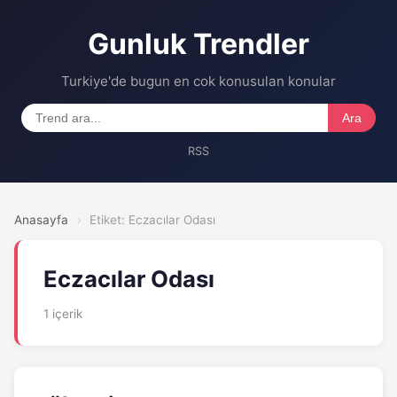
Gunluk Trendler
Turkiye'de bugun en cok konusulan konular
Ara
RSS
Anasayfa
›
Etiket: Eczacılar Odası
Eczacılar Odası
1 içerik