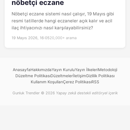
nöbetçi eczane
Nöbetçi eczane sistemi nasıl çalışır, 19 Mayıs gibi
resmi tatillerde hangi eczaneler açık kalır ve acil
ilaç ihtiyacınızı nasıl karşılayabilirsiniz?
19 Mayıs 2026, 16:05
20,000+ arama
Anasayfa
Hakkımızda
Yayın Kurulu
Yayın İlkeleri
Metodoloji
Düzeltme Politikası
Düzeltmeler
İletişim
Gizlilik Politikası
Kullanım Koşulları
Çerez Politikası
RSS
Gunluk Trendler © 2026
Yapay zekâ destekli editöryel içerik