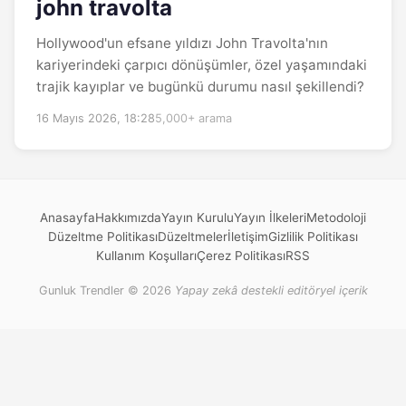
john travolta
Hollywood'un efsane yıldızı John Travolta'nın
kariyerindeki çarpıcı dönüşümler, özel yaşamındaki
trajik kayıplar ve bugünkü durumu nasıl şekillendi?
16 Mayıs 2026, 18:28
5,000+ arama
Anasayfa
Hakkımızda
Yayın Kurulu
Yayın İlkeleri
Metodoloji
Düzeltme Politikası
Düzeltmeler
İletişim
Gizlilik Politikası
Kullanım Koşulları
Çerez Politikası
RSS
Gunluk Trendler © 2026
Yapay zekâ destekli editöryel içerik