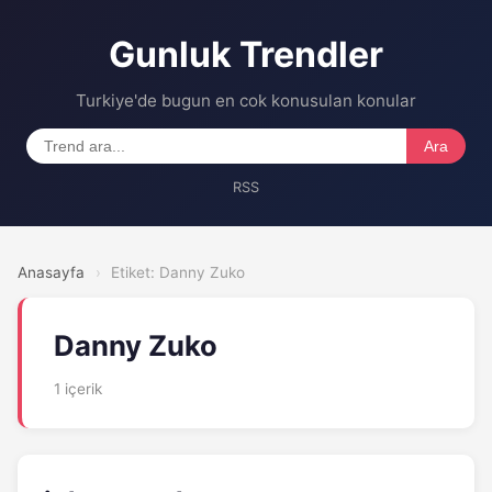
Gunluk Trendler
Turkiye'de bugun en cok konusulan konular
Ara
RSS
Anasayfa
›
Etiket: Danny Zuko
Danny Zuko
1 içerik