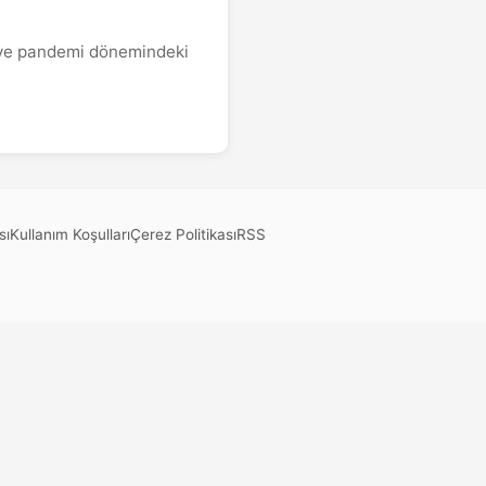
ği ve pandemi dönemindeki
sı
Kullanım Koşulları
Çerez Politikası
RSS