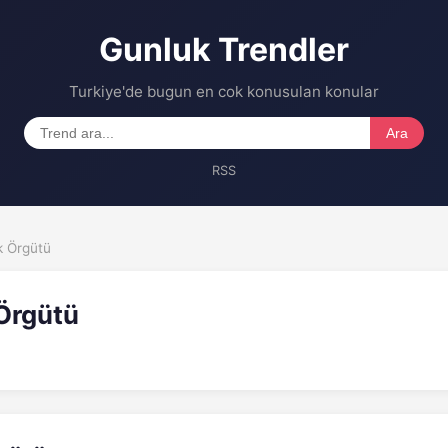
Gunluk Trendler
Turkiye'de bugun en cok konusulan konular
Ara
RSS
k Örgütü
Örgütü