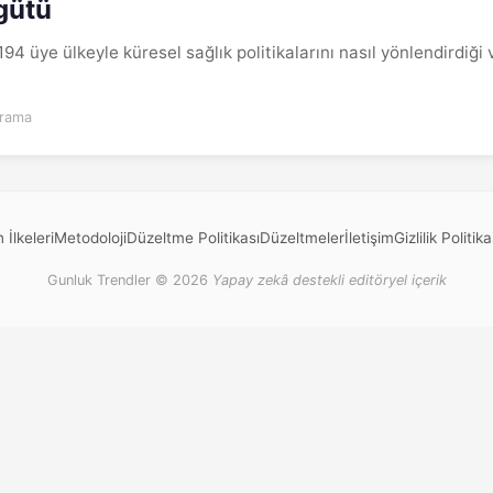
gütü
94 üye ülkeyle küresel sağlık politikalarını nasıl yönlendirdi
arama
 İlkeleri
Metodoloji
Düzeltme Politikası
Düzeltmeler
İletişim
Gizlilik Politika
Gunluk Trendler © 2026
Yapay zekâ destekli editöryel içerik