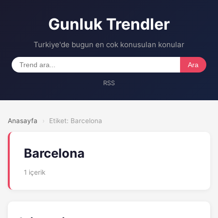
Gunluk Trendler
Turkiye'de bugun en cok konusulan konular
Ara
RSS
Anasayfa
›
Etiket: Barcelona
Barcelona
1 içerik