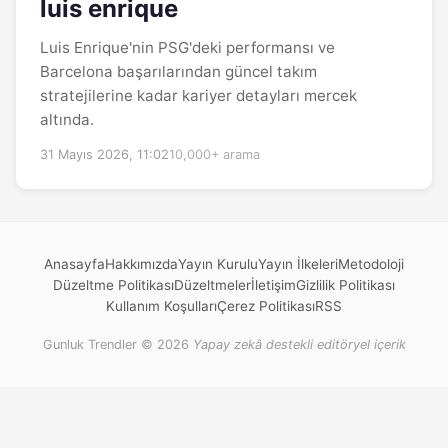
luis enrique
Luis Enrique'nin PSG'deki performansı ve
Barcelona başarılarından güncel takım
stratejilerine kadar kariyer detayları mercek
altında.
31 Mayıs 2026, 11:02
10,000+ arama
Anasayfa
Hakkımızda
Yayın Kurulu
Yayın İlkeleri
Metodoloji
Düzeltme Politikası
Düzeltmeler
İletişim
Gizlilik Politikası
Kullanım Koşulları
Çerez Politikası
RSS
Gunluk Trendler © 2026
Yapay zekâ destekli editöryel içerik