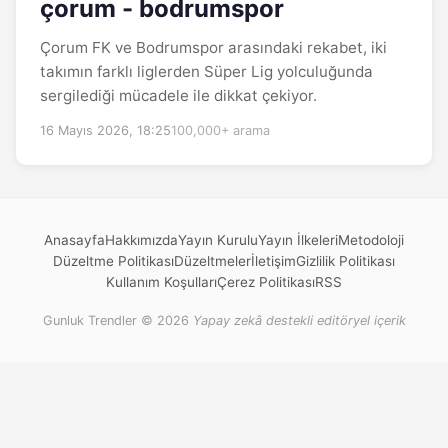
çorum - bodrumspor
Çorum FK ve Bodrumspor arasındaki rekabet, iki
takımın farklı liglerden Süper Lig yolculuğunda
sergilediği mücadele ile dikkat çekiyor.
16 Mayıs 2026, 18:25
100,000+ arama
Anasayfa
Hakkımızda
Yayın Kurulu
Yayın İlkeleri
Metodoloji
Düzeltme Politikası
Düzeltmeler
İletişim
Gizlilik Politikası
Kullanım Koşulları
Çerez Politikası
RSS
Gunluk Trendler © 2026
Yapay zekâ destekli editöryel içerik