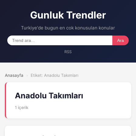
Gunluk Trendler
Turkiye'de bugun en cok konusulan konular
Ara
RSS
Anasayfa
›
Etiket: Anadolu Takımları
Anadolu Takımları
1 içerik