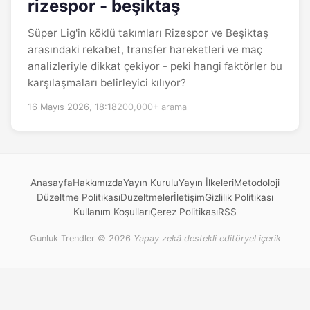
rizespor - beşiktaş
Süper Lig'in köklü takımları Rizespor ve Beşiktaş
arasındaki rekabet, transfer hareketleri ve maç
analizleriyle dikkat çekiyor - peki hangi faktörler bu
karşılaşmaları belirleyici kılıyor?
16 Mayıs 2026, 18:18
200,000+ arama
Anasayfa
Hakkımızda
Yayın Kurulu
Yayın İlkeleri
Metodoloji
Düzeltme Politikası
Düzeltmeler
İletişim
Gizlilik Politikası
Kullanım Koşulları
Çerez Politikası
RSS
Gunluk Trendler © 2026
Yapay zekâ destekli editöryel içerik