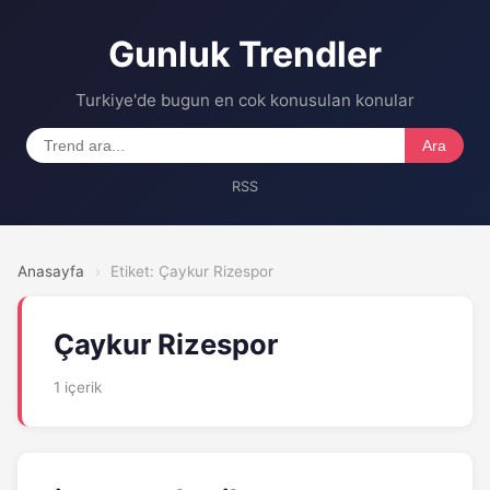
Gunluk Trendler
Turkiye'de bugun en cok konusulan konular
Ara
RSS
Anasayfa
›
Etiket: Çaykur Rizespor
Çaykur Rizespor
1 içerik